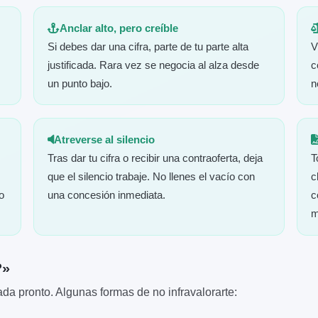
Anclar alto, pero creíble
Si debes dar una cifra, parte de tu parte alta
V
justificada. Rara vez se negocia al alza desde
c
un punto bajo.
n
Atreverse al silencio
Tras dar tu cifra o recibir una contraoferta, deja
T
que el silencio trabaje. No llenes el vacío con
c
o
una concesión inmediata.
c
m
?»
da pronto. Algunas formas de no infravalorarte: