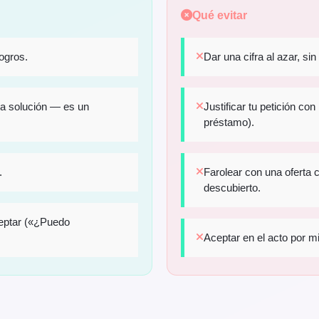
Qué evitar
ogros.
Dar una cifra al azar, sin
 la solución — es un
Justificar tu petición co
préstamo).
.
Farolear con una oferta 
descubierto.
eptar («¿Puedo
Aceptar en el acto por mi