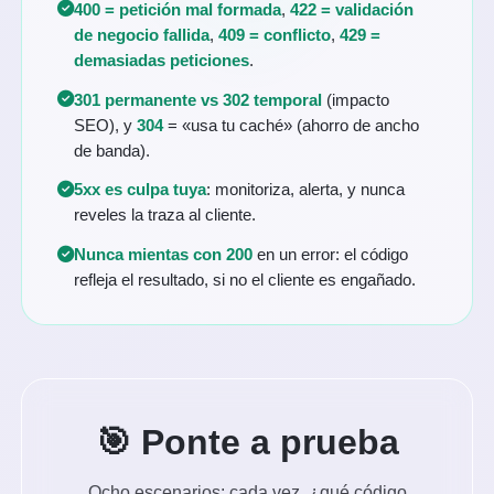
400 = petición mal formada
,
422 = validación
de negocio fallida
,
409 = conflicto
,
429 =
demasiadas peticiones
.
301 permanente vs 302 temporal
(impacto
SEO), y
304
= «usa tu caché» (ahorro de ancho
de banda).
5xx es culpa tuya
: monitoriza, alerta, y nunca
reveles la traza al cliente.
Nunca mientas con 200
en un error: el código
refleja el resultado, si no el cliente es engañado.
🎯 Ponte a prueba
Ocho escenarios: cada vez, ¿qué código