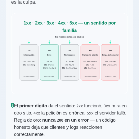
es la culpa.
1xx · 2xx · 3xx · 4xx · 5xx — un sentido por
familia
🚦 EL PRIMER DÍGITO DA EL SENTIDO
1xx
2xx
3xx
4xx
5xx
Éxito
Información
Redirección
Culpa del cliente
Culpa del servidor
100 Continue
200 OK
301 Moved
400 Bad Request
500 Internal
101 Switching
201 Created
302 Found
401 / 403
503 Unavailable
204 No Content
304 Not Modified
404 Not Found
rara, transitoria
todo salió bien
mira en otro sitio
corrige tu petición
el servidor falló
El
primer dígito
da el sentido:
funcionó,
mira en
2xx
3xx
otro sitio,
la petición es errónea,
el servidor falló.
4xx
5xx
Regla de oro:
nunca
en un error
— un código
200
honesto deja que clientes y logs reaccionen
correctamente.