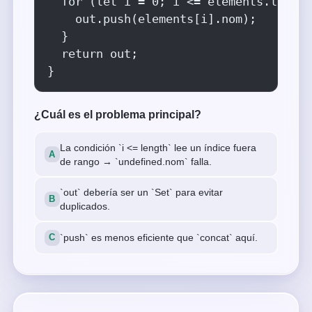
  for (let i = 0; i <= elements.length
    out.push(elements[i].nom);

  }

  return out;

}
¿Cuál es el problema principal?
La condición `i <= length` lee un índice fuera
de rango → `undefined.nom` falla.
`out` debería ser un `Set` para evitar
duplicados.
`push` es menos eficiente que `concat` aquí.