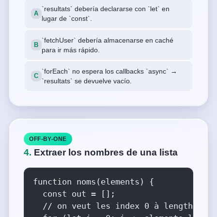
`resultats` debería declararse con `let` en
lugar de `const`.
`fetchUser` debería almacenarse en caché
para ir más rápido.
`forEach` no espera los callbacks `async` →
`resultats` se devuelve vacío.
OFF-BY-ONE
4.
Extraer los nombres de una lista
function noms(elements) {

  const out = [];

  // on veut les index 0 à length-1
