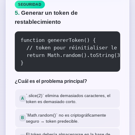
SEGURIDAD
5.
Generar un token de
restablecimiento
function genererToken() {

  // token pour réinitialiser le mot d
  return Math.random().toString(36).sl
}
¿Cuál es el problema principal?
`.slice(2)` elimina demasiados caracteres, el
token es demasiado corto.
`Math.random()` no es criptográficamente
seguro → token predecible.
El token debería almacenarse en la base de