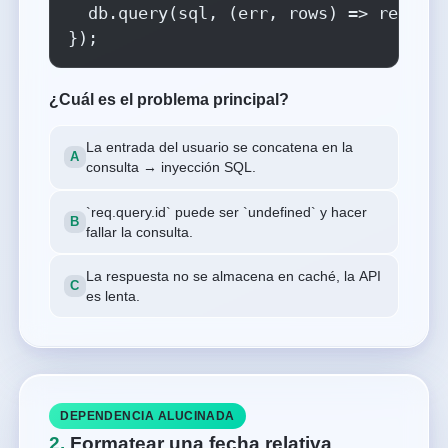
  db.query(sql, (err, rows) => res.jso
});
¿Cuál es el problema principal?
La entrada del usuario se concatena en la
consulta → inyección SQL.
`req.query.id` puede ser `undefined` y hacer
fallar la consulta.
La respuesta no se almacena en caché, la API
es lenta.
DEPENDENCIA ALUCINADA
2.
Formatear una fecha relativa