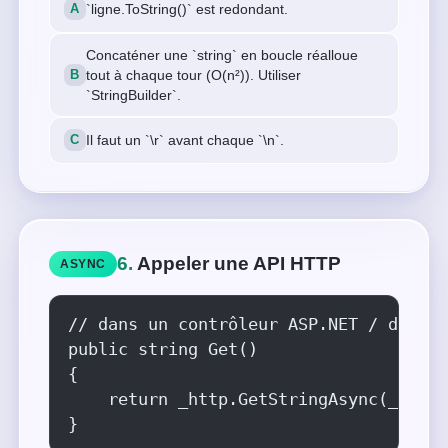
`ligne.ToString()` est redondant.
Concaténer une `string` en boucle réalloue
tout à chaque tour (O(n²)). Utiliser
`StringBuilder`.
Il faut un `\r` avant chaque `\n`.
6.
Appeler une API HTTP
ASYNC
// dans un contrôleur ASP.NET / du cod
public string Get()

{

    return _http.GetStringAsync(_url).
}