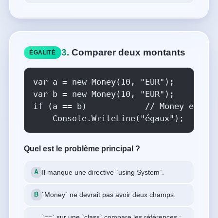
3.
Comparer deux montants
ÉGALITÉ
var a = new Money(10, "EUR");

var b = new Money(10, "EUR");

if (a == b)            // Money est un
    Console.WriteLine("égaux");
Quel est le problème principal ?
Il manque une directive `using System`.
`Money` ne devrait pas avoir deux champs.
`==` sur une `class` compare les références :