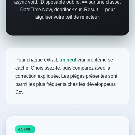
async void, IDisposable oublié, == sur une classe,
DateTime.Now, deadlock sur .Result — pour
aiguiser votre œil de relecteur.
Pour chaque extrait,
un seul
vrai problème se
cache. Choisissez-le, puis comparez avec la
correction expliquée. Les pièges présentés sont
parmi les plus fréquents chez les développeurs
C#.
ASYNC