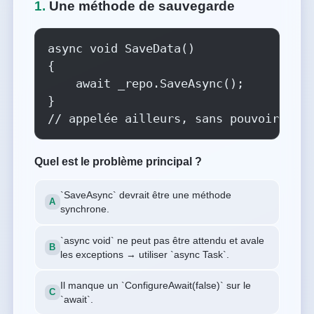
1.
Une méthode de sauvegarde
async void SaveData()

{

    await _repo.SaveAsync();

}

// appelée ailleurs, sans pouvoir l'at
Quel est le problème principal ?
`SaveAsync` devrait être une méthode
synchrone.
`async void` ne peut pas être attendu et avale
les exceptions → utiliser `async Task`.
Il manque un `ConfigureAwait(false)` sur le
`await`.