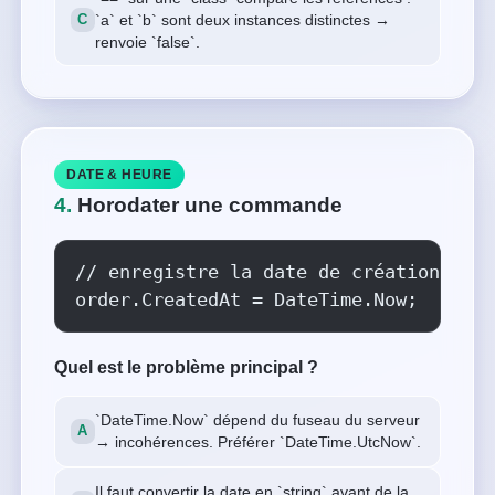
`a` et `b` sont deux instances distinctes →
renvoie `false`.
DATE & HEURE
4.
Horodater une commande
// enregistre la date de création

order.CreatedAt = DateTime.Now;
Quel est le problème principal ?
`DateTime.Now` dépend du fuseau du serveur
→ incohérences. Préférer `DateTime.UtcNow`.
Il faut convertir la date en `string` avant de la