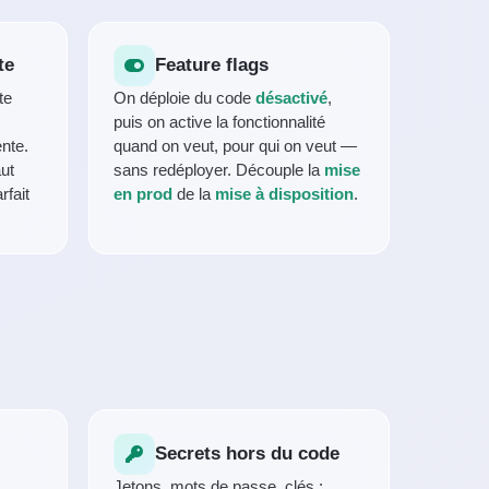
te
Feature flags
te
On déploie du code
désactivé
,
puis on active la fonctionnalité
nte.
quand on veut, pour qui on veut —
aut
sans redéployer. Découple la
mise
rfait
en prod
de la
mise à disposition
.
Secrets hors du code
Jetons, mots de passe, clés :