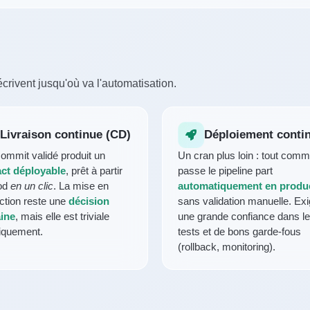
crivent jusqu'où va l'automatisation.
Livraison continue (CD)
Déploiement conti
commit validé produit un
Un cran plus loin : tout commi
act déployable
, prêt à partir
passe le pipeline part
od
en un clic
. La mise en
automatiquement en produ
ction reste une
décision
sans validation manuelle. Ex
ine
, mais elle est triviale
une grande confiance dans l
iquement.
tests et de bons garde-fous
(rollback, monitoring).