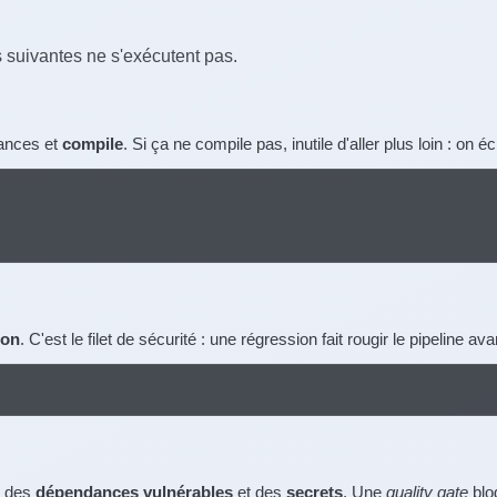
s suivantes ne s'exécutent pas.
dances et
compile
. Si ça ne compile pas, inutile d'aller plus loin : on é
ion
. C'est le filet de sécurité : une régression fait rougir le pipeline ava
n des
dépendances vulnérables
et des
secrets
. Une
quality gate
bloq