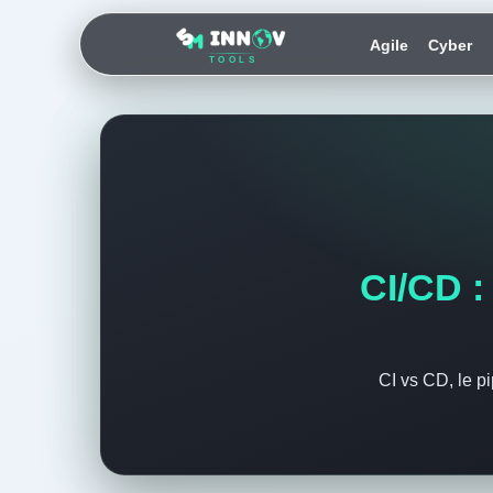
Agile
Cyber
TOOLS
CI/CD :
CI vs CD, le pi