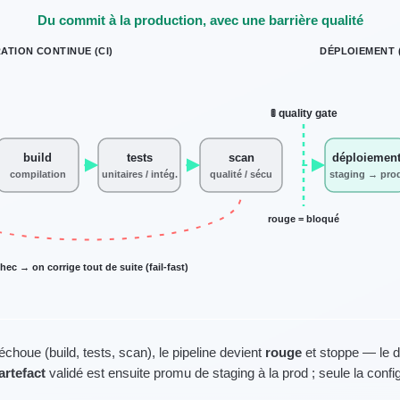
Du commit à la production, avec une barrière qualité
ATION CONTINUE (CI)
DÉPLOIEMENT 
🚦 quality gate
build
tests
scan
déploiemen
compilation
unitaires / intég.
qualité / sécu
staging → pro
rouge = bloqué
hec → on corrige tout de suite (fail-fast)
échoue (build, tests, scan), le pipeline devient
rouge
et stoppe — le d
rtefact
validé est ensuite promu de staging à la prod ; seule la confi