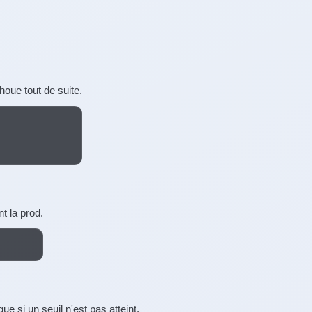
choue tout de suite.
nt la prod.
ue si un seuil n'est pas atteint.