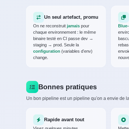
Un seul artefact, promu
On ne reconstruit
jamais
pour
Blue
chaque environnement : le même
envir
binaire testé en CI passe dev →
bascul
staging → prod. Seule la
rebas
configuration
(variables d'env)
envoie
change.
nouvel
Bonnes pratiques
Un bon pipeline est un pipeline qu'on a envie de 
Rapide avant tout
Visez quelques minutes.
Mette