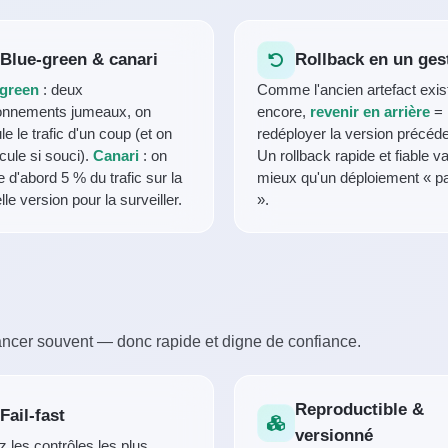
Blue-green & canari
Rollback en un ges
-green
: deux
Comme l'ancien artefact exis
onnements jumeaux, on
encore,
revenir en arrière
=
e le trafic d'un coup (et on
redéployer la version précéde
cule si souci).
Canari
: on
Un rollback rapide et fiable v
 d'abord 5 % du trafic sur la
mieux qu'un déploiement « pa
le version pour la surveiller.
».
lancer souvent — donc rapide et digne de confiance.
Reproductible &
Fail-fast
versionné
z les contrôles les plus