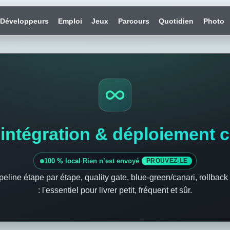
Développeurs
Emploi
Jeux
Parcours
Quotidien
Photo
 intégration & déploiement 
100 % local
·
Rien n’est envoyé
PROUVEZ-LE
peline étape par étape, quality gate, blue-green/canari, rollback 
: l'essentiel pour livrer petit, fréquent et sûr.