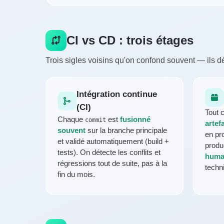
CI vs CD : trois étages
Trois sigles voisins qu'on confond souvent — ils dé
Intégration continue
(CI)
Tout 
Chaque
est
fusionné
commit
artef
souvent
sur la branche principale
en pr
et validé automatiquement (build +
produ
tests). On détecte les conflits et
huma
régressions tout de suite, pas à la
techn
fin du mois.