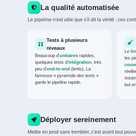
La qualité automatisée
Le pipeline n'est utile que s'il dit la vérité : ces 
Tests à plusieurs
niveaux
Le
lin
Beaucoup d'
unitaires
rapides,
les pi
quelques tests d'
intégration
, très
couve
peu d'
end-to-end
(lents). La
réelle
fameuse « pyramide des tests »
minim
garde le pipeline rapide.
but en
Déployer sereinement
Mettre en prod sans trembler, c'est avant tout pou