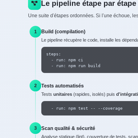
Le pipeline étape par étape
Une suite d'étapes ordonnées. Si l'une échoue, le
Build (compilation)
1
Le pipeline récupère le code, installe les dépen
steps:

  - run: npm ci

  - run: npm run build
Tests automatisés
2
Tests
unitaires
(rapides, isolés) puis
d'intégrat
  - run: npm test -- --coverage
Scan qualité & sécurité
3
Analyse statique (lint), couverture de tests, sca