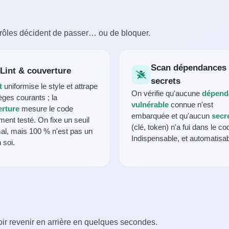
contrôles décident de passer… ou de bloquer.
Scan dépendances
Lint & couverture
secrets
t
uniformise le style et attrape
On vérifie qu'aucune
dépend
èges courants ; la
vulnérable
connue n'est
rture
mesure le code
embarquée et qu'aucun
secr
ment testé. On fixe un seuil
(clé, token) n'a fui dans le co
al, mais 100 % n'est pas un
Indispensable, et automatisab
 soi.
voir revenir en arrière en quelques secondes.