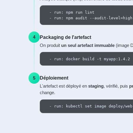
  - run: npm run lint

  - run: npm audit --audit-level=high
Packaging de l'artefact
4
On produit
un seul artefact immuable
(image D
  - run: docker build -t myapp:1.4.2 
Déploiement
5
L'artefact est déployé en
staging
, vérifié, puis
p
change.
  - run: kubectl set image deploy/web