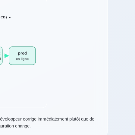
(CD) ►
t
prod
d
en ligne
éveloppeur corrige immédiatement plutôt que de
guration change.