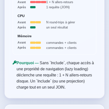
1 + N allers-retours
Avant
1 requête (JOIN)
Après
CPU
N round-trips à gérer
Avant
un seul résultat
Après
Mémoire
commandes + clients
Avant
commandes + clients
Après
Pourquoi —
Sans `Include`, chaque accès à
une propriété de navigation (lazy loading)
déclenche une requête : 1 + N allers-retours
disque. Un `Include` (ou une projection)
charge tout en un seul JOIN.