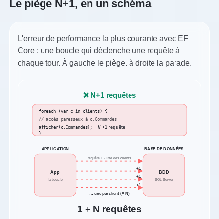
Le piège N+1, en un schéma
L'erreur de performance la plus courante avec EF
Core : une boucle qui déclenche une requête à
chaque tour. À gauche le piège, à droite la parade.
❌ N+1 requêtes
foreach (var c in clients) {
// accès paresseux à c.Commandes
afficher(c.Commandes);
// +1 requête
}
BASE DE DONNÉES
APPLICATION
requête 1 · liste des clients
+1
App
BDD
+1
la boucle
SQL Server
+1
… une par client (× N)
1 + N requêtes