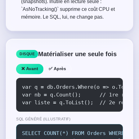
(snapshots). Inutile en lecture seule :
`AsNoTracking()` supprime ce coût CPU et
mémoire. Le SQL, lui, ne change pas.
Matérialiser une seule fois
DISQUE
❌ Avant
✅ Après
var q = db.Orders.Where(o => o.Total >
var nb = q.Count();      // 1re requêt
var liste = q.ToList();  // 2e requêt
SQL GÉNÉRÉ (ILLUSTRATIF)
SELECT COUNT(*) FROM Orders WHERE Tota