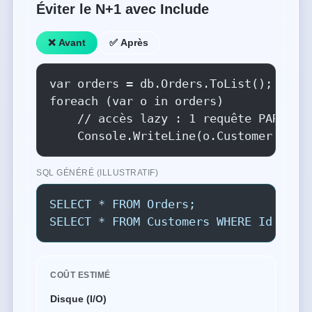
Éviter le N+1 avec Include
❌ Avant
✅ Après
var orders = db.Orders.ToList();

foreach (var o in orders)

    // accès lazy : 1 requête PAR comm
    Console.WriteLine(o.Customer.Name
SQL GÉNÉRÉ (ILLUSTRATIF)
SELECT * FROM Orders;                 
SELECT * FROM Customers WHERE Id = @i
COÛT ESTIMÉ
Disque (I/O)