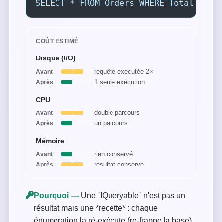
SELECT * FROM Orders WHERE Total > 10
COÛT ESTIMÉ
Disque (I/O)
requête exécutée 2×
Avant
1 seule exécution
Après
CPU
double parcours
Avant
un parcours
Après
Mémoire
rien conservé
Avant
résultat conservé
Après
Pourquoi —
Une `IQueryable` n'est pas un
résultat mais une *recette* : chaque
énumération la ré-exécute (re-frappe la base).