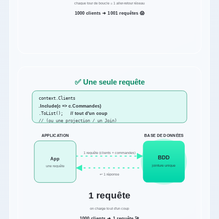
chaque tour de boucle = 1 aller-retour réseau
1000 clients ➜ 1001 requêtes 😱
✅ Une seule requête
context.Clients
.Include(c => c.Commandes)
.ToList();
// tout d'un coup
// (ou une projection / un Join)
BASE DE DONNÉES
APPLICATION
1 requête (clients + commandes)
BDD
App
jointure unique
une requête
↩ 1 réponse
1 requête
on charge tout d'un coup
1000 clients ➜ 1 requête 🚀