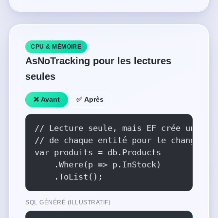
CPU & MÉMOIRE
AsNoTracking pour les lectures
seules
❌ Avant
✅ Après
// Lecture seule, mais EF crée un snap
// de chaque entité pour le change tra
var produits = db.Products

    .Where(p => p.InStock)

    .ToList();
SQL GÉNÉRÉ (ILLUSTRATIF)