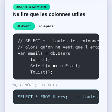
DISQUE & MÉMOIRE
Ne lire que les colonnes utiles
❌ Avant
✅ Après
// SELECT * : toutes les colonnes lues
// alors qu'on ne veut que l'email

var emails = db.Users

    .ToList()

    .Select(u => u.Email)

    .ToList();
SQL GÉNÉRÉ (ILLUSTRATIF)
SELECT * FROM Users;   -- toutes les 