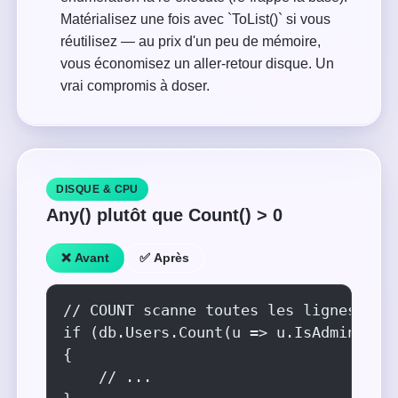
Matérialisez une fois avec `ToList()` si vous
réutilisez — au prix d'un peu de mémoire,
vous économisez un aller-retour disque. Un
vrai compromis à doser.
DISQUE & CPU
Any() plutôt que Count() > 0
❌ Avant
✅ Après
// COUNT scanne toutes les lignes corr
if (db.Users.Count(u => u.IsAdmin) > 0
{

    // ...
