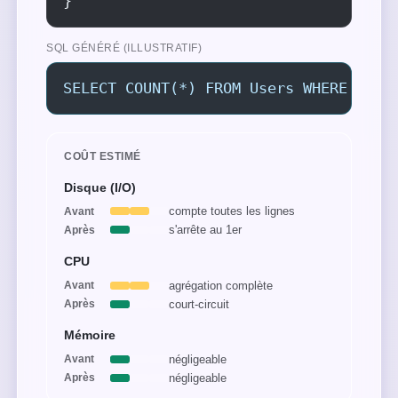
}
SQL GÉNÉRÉ (ILLUSTRATIF)
SELECT COUNT(*) FROM Users WHERE IsAd
COÛT ESTIMÉ
Disque (I/O)
compte toutes les lignes
Avant
s'arrête au 1er
Après
CPU
agrégation complète
Avant
court-circuit
Après
Mémoire
négligeable
Avant
négligeable
Après