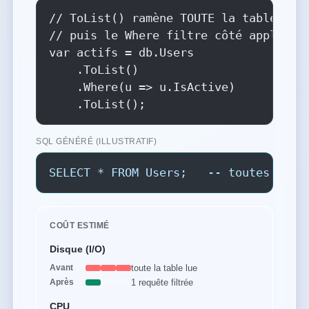
// ToList() ramène TOUTE la table en m
// puis le Where filtre côté applicati
var actifs = db.Users

    .ToList()

    .Where(u => u.IsActive)

    .ToList();
SQL GÉNÉRÉ (ILLUSTRATIF)
SELECT * FROM Users;   -- toutes les 
COÛT ESTIMÉ
Disque (I/O)
toute la table lue
Avant
1 requête filtrée
Après
CPU