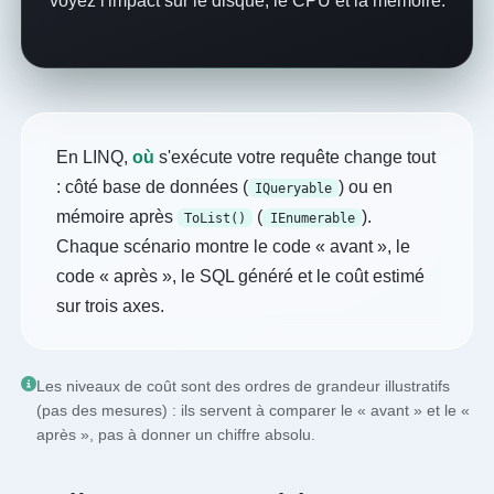
voyez l'impact sur le disque, le CPU et la mémoire.
En LINQ,
où
s'exécute votre requête change tout
: côté base de données (
) ou en
IQueryable
mémoire après
(
).
ToList()
IEnumerable
Chaque scénario montre le code « avant », le
code « après », le SQL généré et le coût estimé
sur trois axes.
Les niveaux de coût sont des ordres de grandeur illustratifs
(pas des mesures) : ils servent à comparer le « avant » et le «
après », pas à donner un chiffre absolu.