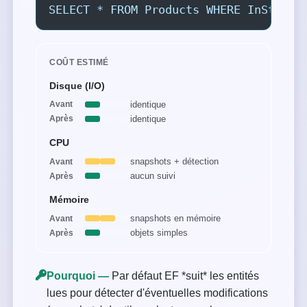
SELECT * FROM Products WHERE InStock 
COÛT ESTIMÉ
Disque (I/O)
identique
Avant
identique
Après
CPU
snapshots + détection
Avant
aucun suivi
Après
Mémoire
snapshots en mémoire
Avant
objets simples
Après
Pourquoi —
Par défaut EF *suit* les entités
lues pour détecter d'éventuelles modifications