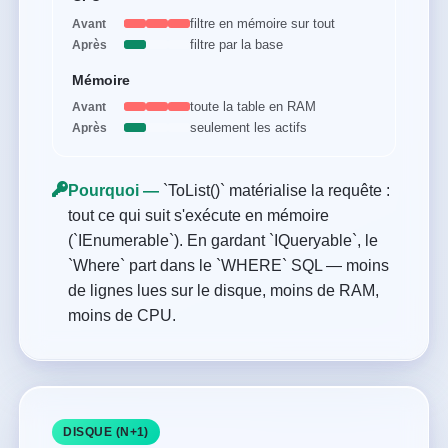
filtre en mémoire sur tout
Avant
filtre par la base
Après
Mémoire
toute la table en RAM
Avant
seulement les actifs
Après
Pourquoi —
`ToList()` matérialise la requête :
tout ce qui suit s'exécute en mémoire
(`IEnumerable`). En gardant `IQueryable`, le
`Where` part dans le `WHERE` SQL — moins
de lignes lues sur le disque, moins de RAM,
moins de CPU.
DISQUE (N+1)