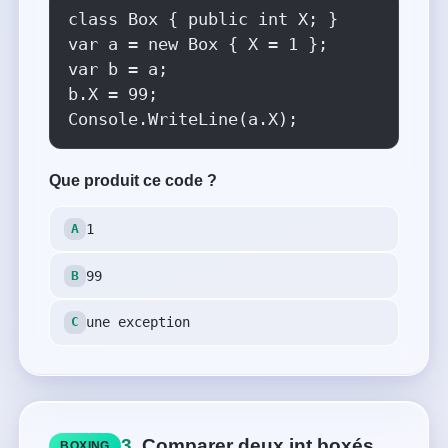
class Box { public int X; }

var a = new Box { X = 1 };

var b = a;

b.X = 99;

Console.WriteLine(a.X);
Que produit ce code ?
1
99
une exception
3.
Comparer deux int boxés
BOXING