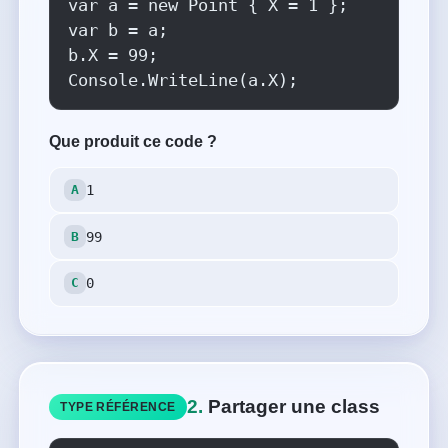
var a = new Point { X = 1 };

var b = a;

b.X = 99;

Console.WriteLine(a.X);
Que produit ce code ?
1
99
0
2.
Partager une class
TYPE RÉFÉRENCE