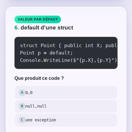
VALEUR PAR DÉFAUT
6.
default d'une struct
struct Point { public int X; public in
Point p = default;

Console.WriteLine($"{p.X},{p.Y}");
Que produit ce code ?
0,0
null,null
une exception