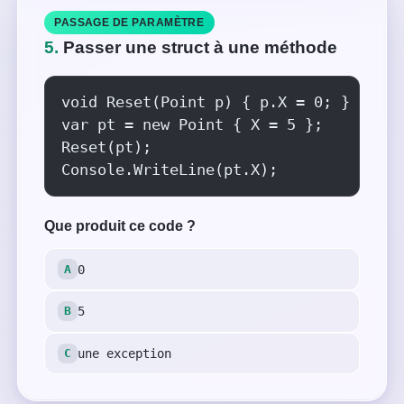
PASSAGE DE PARAMÈTRE
5.
Passer une struct à une méthode
void Reset(Point p) { p.X = 0; }

var pt = new Point { X = 5 };

Reset(pt);

Console.WriteLine(pt.X);
Que produit ce code ?
0
5
une exception