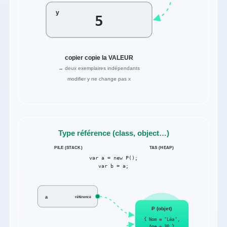
y
5
copier copie la VALEUR
→ deux exemplaires indépendants
modifier y ne change pas x
Type référence (class, object…)
PILE (STACK)
TAS (HEAP)
var a = new P();
var b = a;
a
référence
P (objet)
{ Nom = "Léa",
Age = 30 }