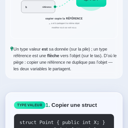
b
référence
copier copie la RÉFÉRENCE
→ a et b partagent le même objet
modifier via b se voit via a
Un type valeur
est
sa donnée (sur la pile) ; un type
référence est une
flèche
vers l'objet (sur le tas). D'où le
piège : copier une référence ne duplique pas l'objet —
les deux variables le partagent.
1.
Copier une struct
TYPE VALEUR
struct Point { public int X; }
