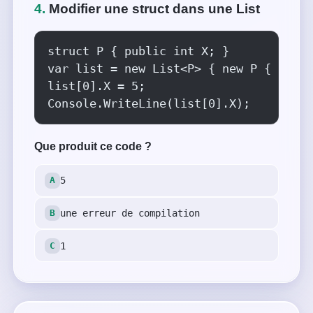
4.
Modifier une struct dans une List
struct P { public int X; }

var list = new List<P> { new P { X = 1
list[0].X = 5;

Console.WriteLine(list[0].X);
Que produit ce code ?
5
une erreur de compilation
1