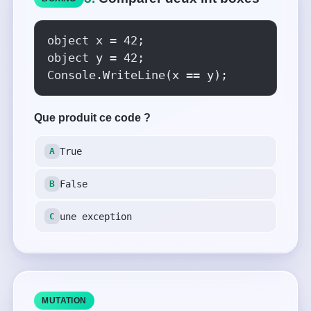
object x = 42;

object y = 42;

Console.WriteLine(x == y);
Que produit ce code ?
True
False
une exception
MUTATION